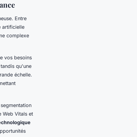
sance
neuse. Entre
rtificielle
ème complexe
de vos besoins
 tandis qu'une
rande échelle.
mettant
la segmentation
e Web Vitals et
technologique
opportunités