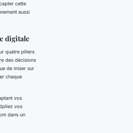
capter cette
nnement aussi
 digitale
r quatre piliers
re des décisions
que de miser sur
ser chaque
aptant vos
ipliez vos
énom dans un