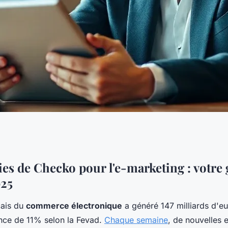
gies
ies de Checko pour l'e-marketing : votre
025
checko pour votre
çais du
commerce électronique
a généré 147 milliards d'e
ance de 11% selon la Fevad.
Chaque semaine
, de nouvelles 