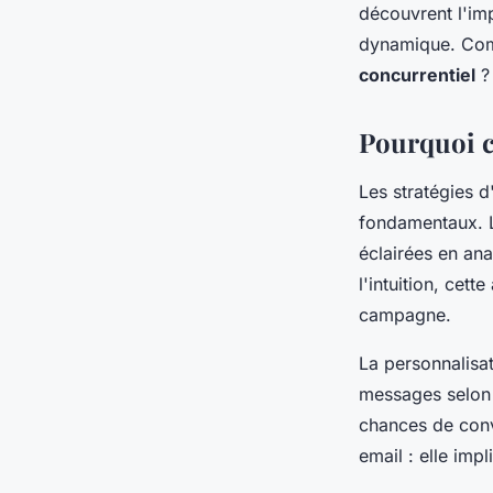
découvrent l'imp
dynamique. Com
Louise
•
5 janvier 2026
•
7 min de lecture
concurrentiel
?
Pourquoi c
Les stratégies d
fondamentaux.
éclairées en ana
l'intuition, ce
campagne.
La personnalisa
messages selon l
chances de conv
email : elle imp