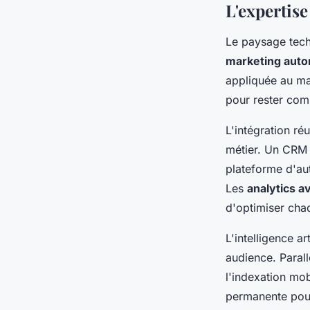
L'expertise
Le paysage tech
marketing auto
appliquée au ma
pour rester comp
L'intégration r
métier. Un CRM 
plateforme d'aut
Les
analytics a
d'optimiser cha
L'intelligence a
audience. Parall
l'indexation mob
permanente pour 