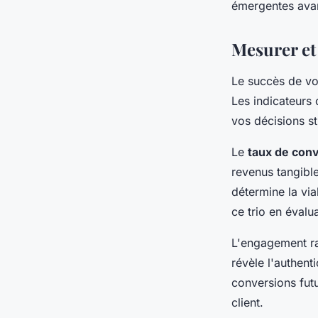
émergentes avan
Mesurer et
Le succès de vo
Les indicateurs 
vos décisions st
Le
taux de con
revenus tangibl
détermine la vi
ce trio en évalua
L'engagement ra
révèle l'authent
conversions fut
client.