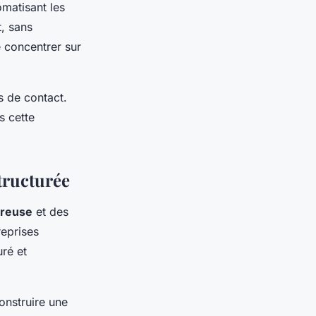
omatisant les
, sans
e concentrer sur
s de contact.
s cette
tructurée
ureuse
et des
reprises
uré et
onstruire une