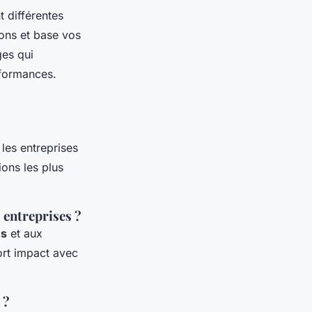
 différentes
ions et base vos
ges qui
rformances.
les entreprises
ions les plus
 entreprises ?
és
et aux
fort impact avec
 ?