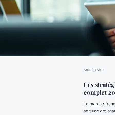
Accueil
›
Actu
ACTU
Découvrez les straté
Les stratég
complet 2
incontournables de 
Le marché fran
e-marketing
soit une croiss