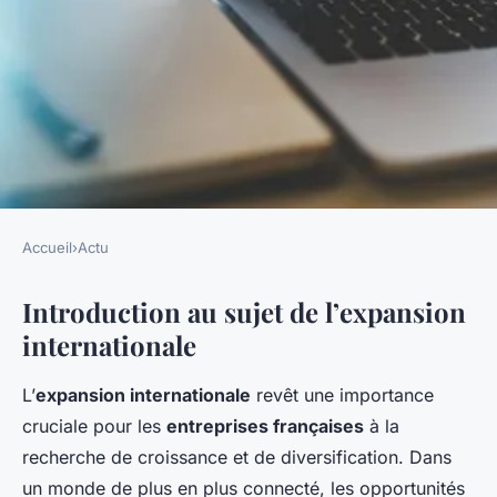
Accueil
›
Actu
ACTU
Introduction au sujet de l’expansion
Les Géants Français Partent à
internationale
la Conquête Globale: Une
Aventure Internationale
L’
expansion internationale
revêt une importance
cruciale pour les
entreprises françaises
à la
Louise
•
24 avril 2025
•
5 min de lecture
recherche de croissance et de diversification. Dans
un monde de plus en plus connecté, les opportunités