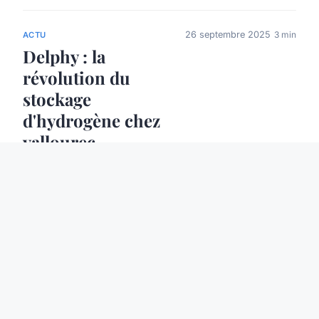
26 septembre 2025
3 min
ACTU
Delphy : la
révolution du
stockage
d'hydrogène chez
vallourec
24 avril 2025
5 min
ACTU
Les Formations Clés
pour Maîtriser la
Création
d'Entreprise et
Assurer la Réussite