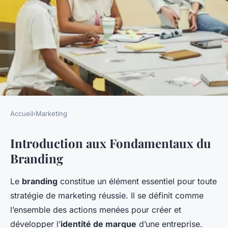
Accueil
›
Marketing
MARKETING
Introduction aux Fondamentaux du
Les Secrets Essentiels du
Branding
Branding : Maîtrisez l'Art du
Marketing de Marque
Le
branding
constitue un élément essentiel pour toute
stratégie de marketing réussie. Il se définit comme
Louise
•
24 avril 2025
•
6 min de lecture
l’ensemble des actions menées pour créer et
développer l’
identité de marque
d’une entreprise.